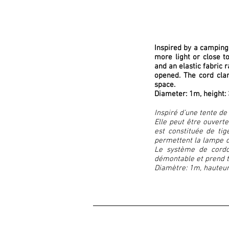
Inspired by a camping
more light or close t
and an elastic fabric 
opened. The cord clam
space.
Diameter: 1m, heigh
Inspiré d’une tente d
Elle peut être ouvert
est constituée de ti
permettent la lampe d
Le système de cordo
démontable et prend t
Diamètre: 1m, haute