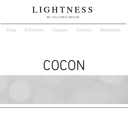
LIGHTNESS
BY ANA SOFIA ROUGE
Shop
Exhibition
Classes
Contact
Notebooks
COCON