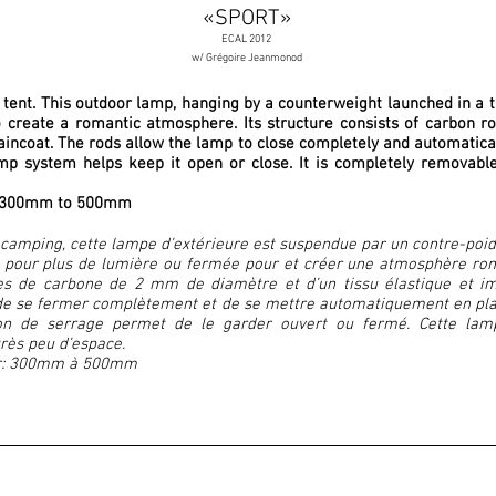
«SPORT»
ECAL 2012
w/ Grégoire Jeanmonod
 tent. This outdoor lamp, hanging by a counterweight launched in a 
o create a romantic atmosphere. Its structure consists of carbon 
raincoat. The rods allow the lamp to close completely and automatica
p system helps keep it open or close. It is completely removable 
t: 300mm to 500mm
e camping, cette lampe d’extérieure est suspendue par un contre-poid
e pour plus de lumière ou fermée pour et créer une atmosphère rom
ges de carbone de 2 mm de diamètre et d’un tissu élastique et i
e se fermer complètement et de se mettre automatiquement en place
n de serrage permet de le garder ouvert ou fermé. Cette lam
rès peu d’espace.
ur: 300mm à 500mm