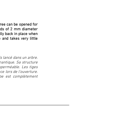
tree can be opened for
rods of 2 mm diameter
lly back in place when
and takes very little
s lancé dans un arbre.
antique. Sa structure
mperméable. Les tiges
 lors de l’ouverture.
pe est complètement