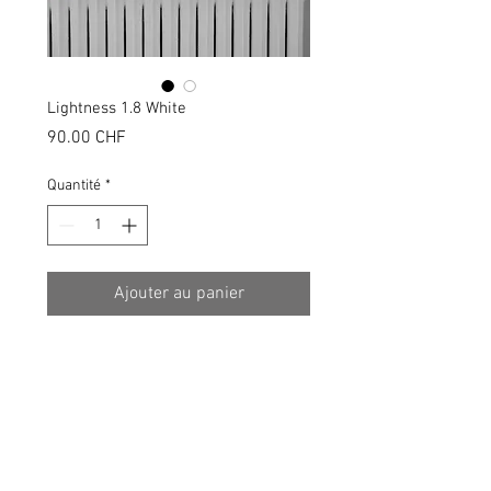
Lightness 1.8 White
Prix
90.00 CHF
Quantité
*
Ajouter au panier
DÉTAILS D'ARTICLE
Bedside lamp : 200mm diameter /
INFO DE LIVRAISON
400mm height